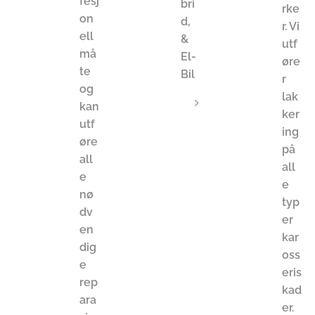
fesj
bri
rke
on
d,
r. Vi
ell
&
utf
må
El-
øre
te
Bil
r
og
lak
K
kan
ker
i
utf
ing
l
øre
på
o
all
all
m
e
e
e
nø
t
typ
dv
e
er
en
r
kar
dig
s
oss
e
e
eris
rep
r
kad
ara
v
er.