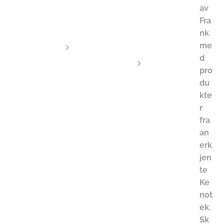
l
av
t
e
Fra
e
r
nk
l
me
F
l
e
d
O
i
pro
m
l
du
l
s
kte
e
ø
r
g
k
fra
g
i
an
&
n
erk
a
g
v
jen
o
b
te
g
a
Ke
d
l
not
i
a
ek.
a
n
Sk