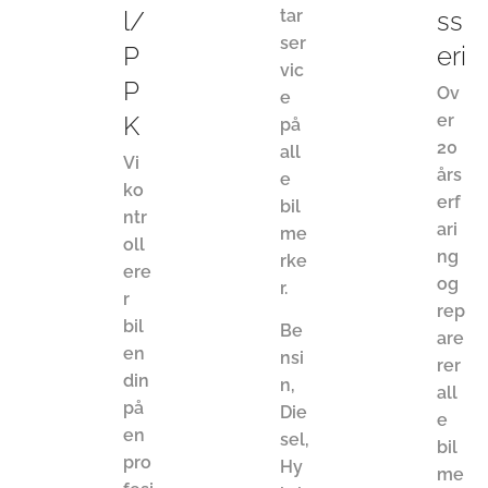
l/
tar
ss
ser
P
eri
vic
P
Ov
e
K
er
på
20
all
Vi
års
e
ko
erf
bil
ntr
ari
me
oll
ng
rke
ere
og
r.
r
rep
bil
Be
are
en
nsi
rer
din
n,
all
på
Die
e
en
sel,
bil
pro
Hy
me