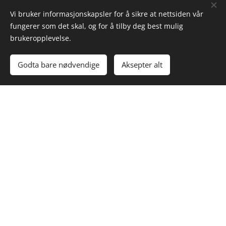
Vi bruker informasjonskapsler for å sikre at nettsiden vår
fungerer som det skal, og for å tilby deg best mulig
brukeropplevelse.
Godta bare nødvendige
Aksepter alt
Meca Verksted
Bømlo bil er tilknyttet verkstedkjeden Meca.
MECA står for trygghet!